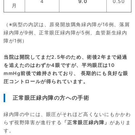
4
9.0
0.50
月
（※病型の内訳は、原発開放隅角緑内障が16例、落屑
緑内障が9例、正常眼圧緑内障が5例、血管新生緑内
障が1例）
当院は開院してまだ2.5年のため、術後2年まで経過
を追えたのはわずか4眼ですが、平均眼圧は10
mmHg前後で維持されており、 長期的にも良好な眼
圧コントロールが得られています。
正常眼圧緑内障の方への手術
緑内障の中には、眼圧がそれほど高くないにもかかわ
らず視野障害が進行する
「正常眼圧緑内障」
がありま
す。