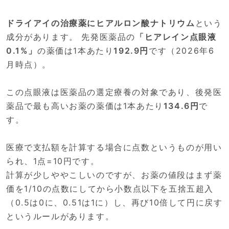
ドライアイの治療薬にヒアルロン酸ナトリウム
という
成分があります。 先発医薬品の
「ヒアレイン点眼液
0.1%」
の薬価は1本あたり
192.9円
です（2026年6
月時点）。
この点眼液は医薬品の選定療養の対象であり、後発医
薬品で最も高いお薬の薬価は1本あたり
134.6円
で
す。
医療で支払額を計算する場合に点数というものが用い
られ、1点=10円です。
計算が少しややこしいのですが、お薬の値段はまず薬
価を1/10の点数にしてから小数点以下を五捨五超入
（0.5は0に、0.51は1に）し、再び10倍して円に戻す
というルールがあります。